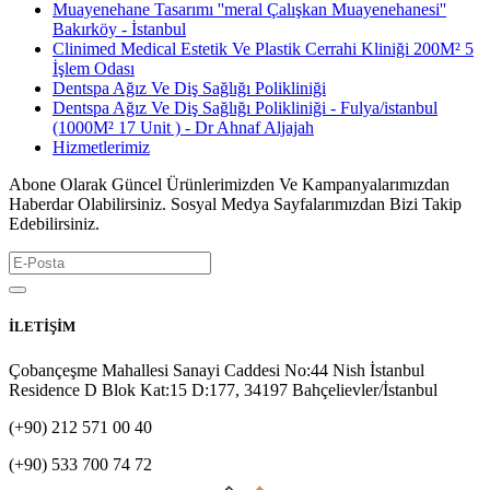
Muayenehane Tasarımı ''meral Çalışkan Muayenehanesi''
Bakırköy - İstanbul
Clinimed Medical Estetik Ve Plastik Cerrahi Kliniği 200M² 5
İşlem Odası
Dentspa Ağız Ve Diş Sağlığı Polikliniği
Dentspa Ağız Ve Diş Sağlığı Polikliniği - Fulya/istanbul
(1000M² 17 Unit ) - Dr Ahnaf Aljajah
Hizmetlerimiz
Abone Olarak Güncel Ürünlerimizden Ve Kampanyalarımızdan
Haberdar Olabilirsiniz. Sosyal Medya Sayfalarımızdan Bizi Takip
Edebilirsiniz.
İLETİŞİM
Çobançeşme Mahallesi Sanayi Caddesi No:44 Nish İstanbul
Residence D Blok Kat:15 D:177, 34197 Bahçelievler/İstanbul
(+90) 212 571 00 40
(+90) 533 700 74 72