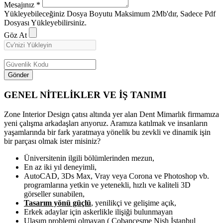
Mesajınız
*
Yükleyebileceğiniz Dosya Boyutu Maksimum 2Mb'dır, Sadece Pdf
Dosyası Yükleyebilirsiniz.
Göz At
Gönder
GENEL NİTELİKLER VE İŞ TANIMI
Zone Interior Design çatısı altında yer alan Dent Mimarlık firmamıza
yeni çalışma arkadaşları arıyoruz. Aramıza katılmak ve insanların
yaşamlarında bir fark yaratmaya yönelik bu zevkli ve dinamik işin
bir parçası olmak ister misiniz?
Üniversitenin ilgili bölümlerinden mezun,
En az iki yıl deneyimli,
AutoCAD, 3Ds Max, Vray veya Corona ve Photoshop vb.
programlarına yetkin ve yetenekli, hızlı ve kaliteli 3D
görseller sunabilen,
Tasarım yönü güçlü
, yenilikçi ve gelişime açık,
Erkek adaylar için askerlikle ilişiği bulunmayan
Ulaşım problemi olmayan ( Çobançeşme Nish İstanbul