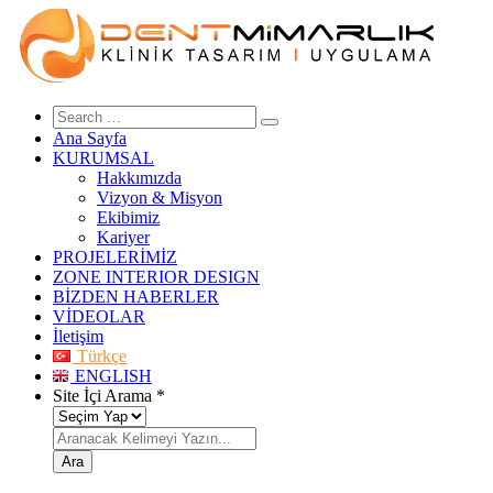
Ana Sayfa
KURUMSAL
Hakkımızda
Vizyon & Misyon
Ekibimiz
Kariyer
PROJELERİMİZ
ZONE INTERIOR DESIGN
BİZDEN HABERLER
VİDEOLAR
İletişim
Türkçe
ENGLISH
Site İçi Arama
*
Ara